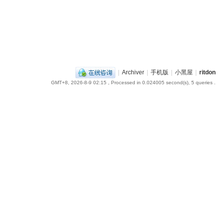
|
Archiver
|
手机版
|
小黑屋
|
ritdon
GMT+8, 2026-8-9 02:15
, Processed in 0.024005 second(s), 5 queries .