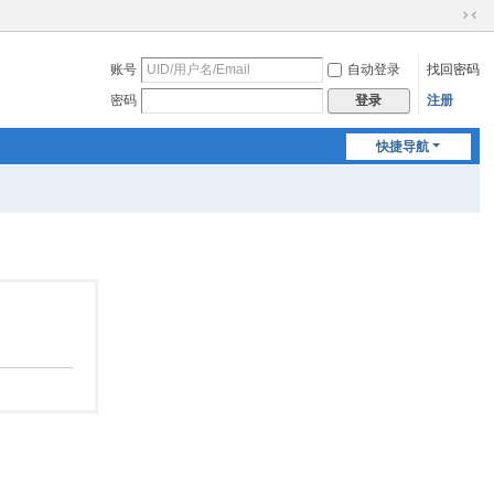
切
换
账号
自动登录
找回密码
到
窄
密码
注册
登录
版
快捷导航