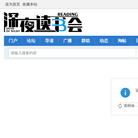
设为首页
收藏本站
门户
论坛
导读
广播
群组
动态
淘帖
请稍候...