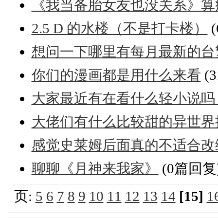
《我当备胎女友也没关系》算
2.5 D 的水楼（不是打卡楼）
(
想问一下哪里有每月最新的台
你们的漫画都是用什么来看
(
大家最近有在看什么轻小说吗
大佬们有什么比较甜的异世界
感觉史莱姆后面真的不适合改
聊聊《月神来我家》
(0篇回复
页:
5
6
7
8
9
10
11
12
13
14
[15]
1