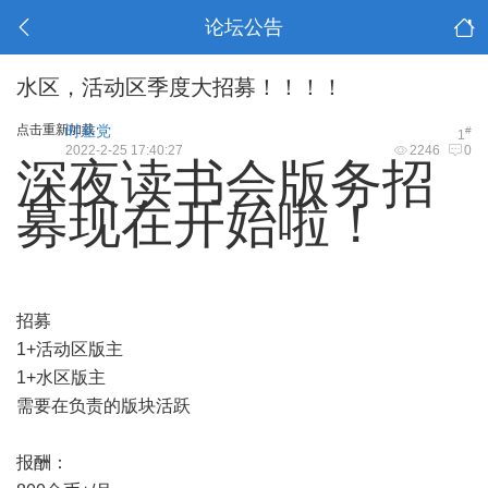
论坛公告
水区，活动区季度大招募！！！！
点击重新加载
时差党
#
1
2022-2-25 17:40:27
2246
0
深夜读书会版务招
募现在开始啦！
招募
1+活动区版主
1+水区版主
需要在负责的版块活跃
报酬：