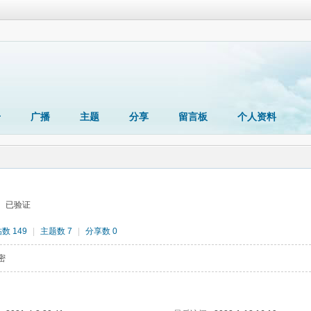
册
广播
主题
分享
留言板
个人资料
已验证
数 149
|
主题数 7
|
分享数 0
密