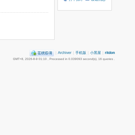
|
Archiver
|
手机版
|
小黑屋
|
ritdon
GMT+8, 2026-8-9 01:10
, Processed in 0.039093 second(s), 16 queries .