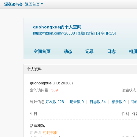
深夜读书会
返回首页
guohongxue的个人空间
https://ritdon.com/?20308
[收藏]
[复制]
[分享]
[RSS]
空间首页
动态
记录
日志
相
个人资料
guohongxue
(UID: 20308)
空间访问量
539
邮箱状态
统计信息
好友数 228
|
记录数 0
|
日志数 34
|
相册数 0
|
回帖
生日
-
性别
保
活跃概况
用户组
初翻书页