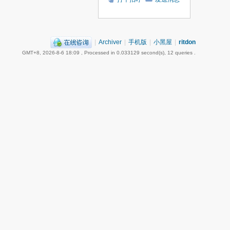
|
Archiver
|
手机版
|
小黑屋
|
ritdon
GMT+8, 2026-8-6 18:09
, Processed in 0.033129 second(s), 12 queries .