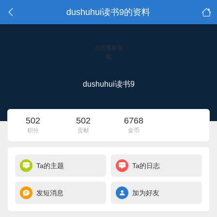
dushuhui读书9的资料
点击重新加
载
dushuhui读书9
502
502
6768
积分
贡献
金币
Ta的主题
Ta的日志
发短消息
加为好友