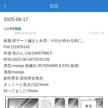
日志
2025-06-17
点击重新加载
受死
2025-6-18 21:03
172
0
标题:初デート編まとめ③「今日が終わる前に」
Pid:131635142
作者:色のん Uid:24687966 F
时间:2025-06-16T20:01:09
类型:manga 收藏比:3570/54685,6.53% 标签:
漫画:manga
創作男女:原创男女角色
きっくーと遥太の話:None
待ってました!:None