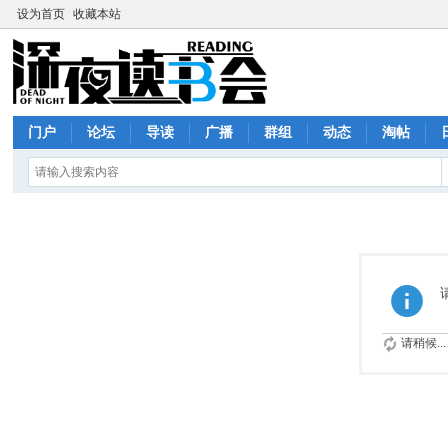
设为首页
收藏本站
门户
论坛
导读
广播
群组
动态
淘帖
请稍候...