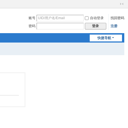
切
换
账号
自动登录
找回密码
到
窄
密码
注册
登录
版
快捷导航