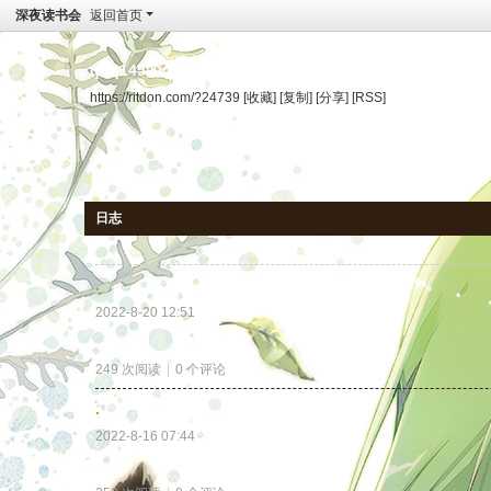
深夜读书会
返回首页
qqq145的个人空间
https://ritdon.com/?24739
[收藏]
[复制]
[分享]
[RSS]
日志
.
2022-8-20 12:51
.
249 次阅读
|
0
个评论
.
2022-8-16 07:44
.