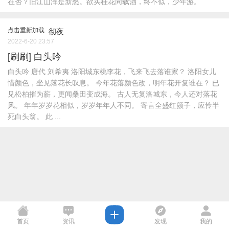
在否？旧江山浑是新愁。欲买桂花同载酒，终不似，少年游。
点击重新加载
彻夜
2022-6-20 23:57
[刷刷]
白头吟
白头吟 唐代 刘希夷 洛阳城东桃李花，飞来飞去落谁家？ 洛阳女儿
惜颜色，坐见落花长叹息。 今年花落颜色改，明年花开复谁在？ 已
见松柏摧为薪，更闻桑田变成海。 古人无复洛城东，今人还对落花
风。 年年岁岁花相似，岁岁年年人不同。 寄言全盛红颜子，应怜半
死白头翁。 此 ...
首页
资讯
发现
我的