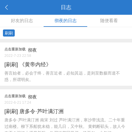
日志
好友的日志
彻夜的日志
随便看看
刷刷
点击重新加载
彻夜
2022-7-23 22:58
[刷刷]
《黄帝内经》
善言始者，必会于终，善言近者，必知其远，是则至数极而道不
惑，所谓明矣。
点击重新加载
彻夜
2022-6-21 17:24
[刷刷]
唐多令·芦叶满汀洲
唐多令·芦叶满汀洲 南宋 刘过 芦叶满汀洲，寒沙带浅流。二十年重
过南楼。柳下系船犹未稳，能几日，又中秋。 黄鹤断矶头，故人今