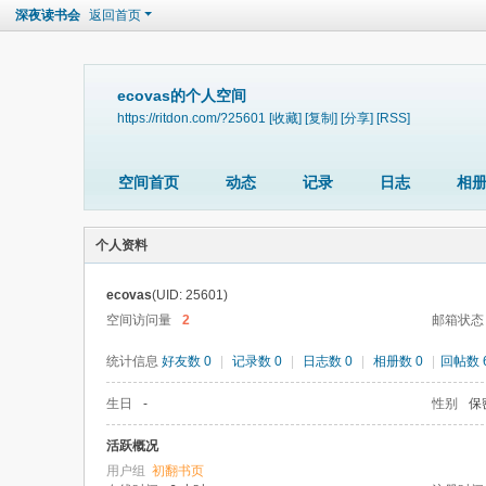
深夜读书会
返回首页
ecovas的个人空间
https://ritdon.com/?25601
[收藏]
[复制]
[分享]
[RSS]
空间首页
动态
记录
日志
相
个人资料
ecovas
(UID: 25601)
空间访问量
2
邮箱状态
统计信息
好友数 0
|
记录数 0
|
日志数 0
|
相册数 0
|
回帖数 
生日
-
性别
保
活跃概况
用户组
初翻书页