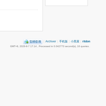
|
Archiver
|
手机版
|
小黑屋
|
ritdon
GMT+8, 2026-8-7 17:14
, Processed in 0.042773 second(s), 16 queries .