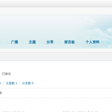
册
广播
主题
分享
留言板
个人资料
已验证
6
|
主题数 1
|
分享数 0
密