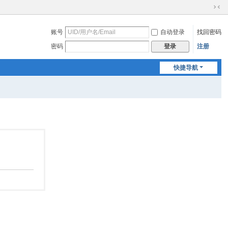
切
换
账号
自动登录
找回密码
到
窄
密码
注册
登录
版
快捷导航