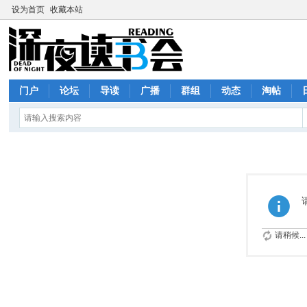
设为首页
收藏本站
门户
论坛
导读
广播
群组
动态
淘帖
请稍候...