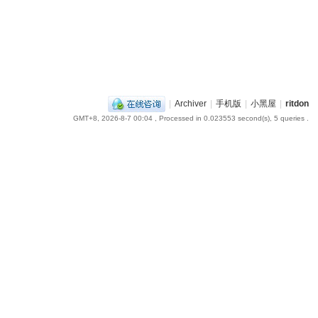
|
Archiver
|
手机版
|
小黑屋
|
ritdon
GMT+8, 2026-8-7 00:04
, Processed in 0.023553 second(s), 5 queries .