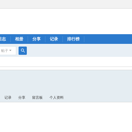
日志
相册
分享
记录
排行榜
帖子
搜
索
记录
分享
留言板
个人资料