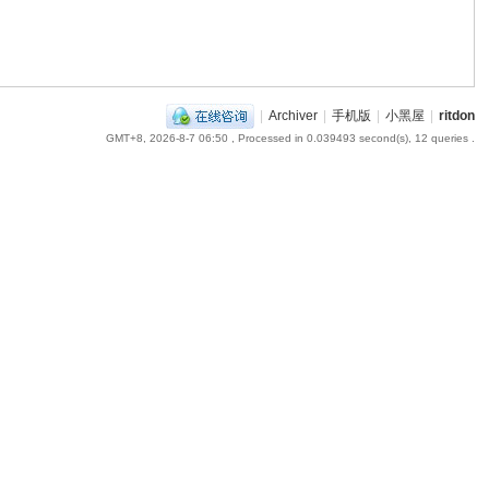
|
Archiver
|
手机版
|
小黑屋
|
ritdon
GMT+8, 2026-8-7 06:50
, Processed in 0.039493 second(s), 12 queries .