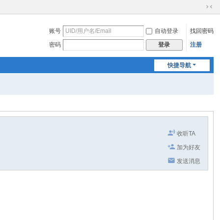
切
换
账号
自动登录
找回密码
到
窄
密码
注册
登录
版
快捷导航
收听TA
加为好友
发送消息