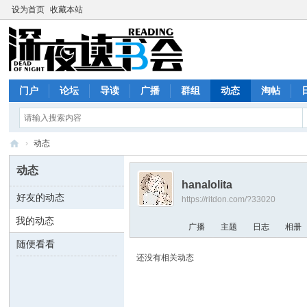
设为首页
收藏本站
门户
论坛
导读
广播
群组
动态
淘帖
›
动态
深
动态
夜
hanalolita
好友的动态
https://ritdon.com/?33020
读
我的动态
书
广播
主题
日志
相册
会
随便看看
还没有相关动态