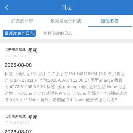
日志
好友的日志
最新发表的日志
随便看看
最新发表的日志
推荐阅读的日志
点击重新加载
受死
2026-8-9 00:03
2026-08-08
标题:【会社と私生活】このままで Pid:148115324 作者:金沢真之
介 Uid:4729811 F 时间:2026-08-07T12:00:17 类型:manga 收藏
比:4273/61966,6.90% 标签: 漫画:manga 会社と私生活:None はよ
結婚しろ:None ここに式場を建てよう:None 新婦どこだ?神前式の
ほうがいい?:None 自分、婚姻届です:None 俺が式場になる!! ...
点击重新加载
受死
2026-8-8 00:01
2026-08-07