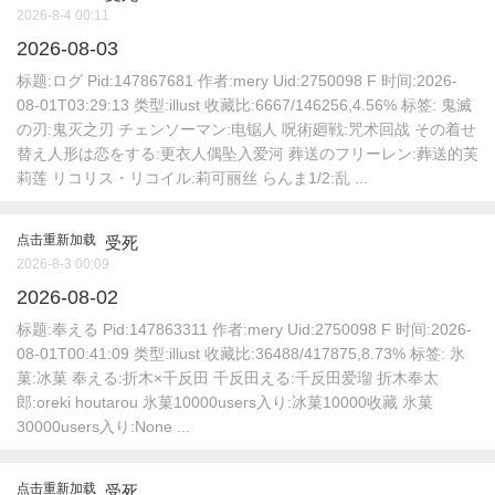
2026-8-4 00:11
2026-08-03
标题:ログ Pid:147867681 作者:mery Uid:2750098 F 时间:2026-
08-01T03:29:13 类型:illust 收藏比:6667/146256,4.56% 标签: 鬼滅
の刃:鬼灭之刃 チェンソーマン:电锯人 呪術廻戦:咒术回战 その着せ
替え人形は恋をする:更衣人偶坠入爱河 葬送のフリーレン:葬送的芙
莉莲 リコリス・リコイル:莉可丽丝 らんま1/2:乱 ...
点击重新加载
受死
2026-8-3 00:09
2026-08-02
标题:奉える Pid:147863311 作者:mery Uid:2750098 F 时间:2026-
08-01T00:41:09 类型:illust 收藏比:36488/417875,8.73% 标签: 氷
菓:冰菓 奉える:折木×千反田 千反田える:千反田爱瑠 折木奉太
郎:oreki houtarou 氷菓10000users入り:冰菓10000收藏 氷菓
30000users入り:None ...
点击重新加载
受死