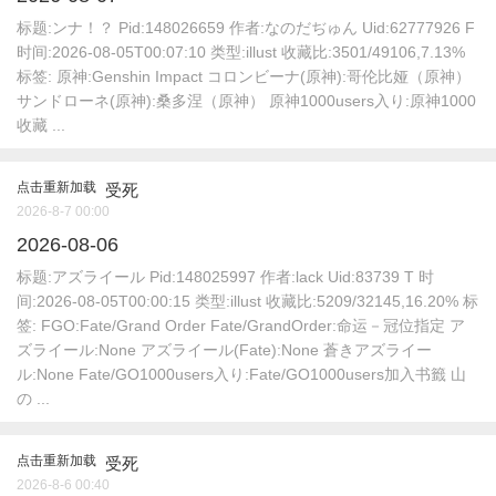
标题:ンナ！？ Pid:148026659 作者:なのだぢゅん Uid:62777926 F
时间:2026-08-05T00:07:10 类型:illust 收藏比:3501/49106,7.13%
标签: 原神:Genshin Impact コロンビーナ(原神):哥伦比娅（原神）
サンドローネ(原神):桑多涅（原神） 原神1000users入り:原神1000
收藏 ...
点击重新加载
受死
2026-8-7 00:00
2026-08-06
标题:アズライール Pid:148025997 作者:lack Uid:83739 T 时
间:2026-08-05T00:00:15 类型:illust 收藏比:5209/32145,16.20% 标
签: FGO:Fate/Grand Order Fate/GrandOrder:命运－冠位指定 ア
ズライール:None アズライール(Fate):None 蒼きアズライー
ル:None Fate/GO1000users入り:Fate/GO1000users加入书籤 山
の ...
点击重新加载
受死
2026-8-6 00:40