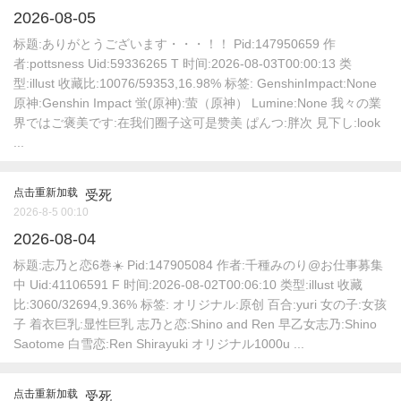
2026-08-05
标题:ありがとうございます・・・！！ Pid:147950659 作
者:pottsness Uid:59336265 T 时间:2026-08-03T00:00:13 类
型:illust 收藏比:10076/59353,16.98% 标签: GenshinImpact:None
原神:Genshin Impact 蛍(原神):萤（原神） Lumine:None 我々の業
界ではご褒美です:在我们圈子这可是赞美 ぱんつ:胖次 見下し:look
...
点击重新加载
受死
2026-8-5 00:10
2026-08-04
标题:志乃と恋6巻☀️ Pid:147905084 作者:千種みのり@お仕事募集
中 Uid:41106591 F 时间:2026-08-02T00:06:10 类型:illust 收藏
比:3060/32694,9.36% 标签: オリジナル:原创 百合:yuri 女の子:女孩
子 着衣巨乳:显性巨乳 志乃と恋:Shino and Ren 早乙女志乃:Shino
Saotome 白雪恋:Ren Shirayuki オリジナル1000u ...
点击重新加载
受死