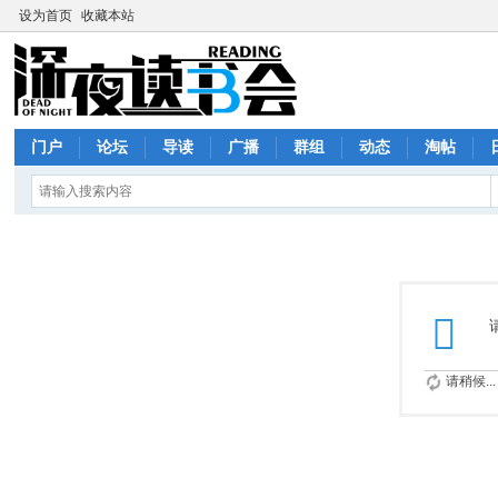
设为首页
收藏本站
门户
论坛
导读
广播
群组
动态
淘帖
请稍候...