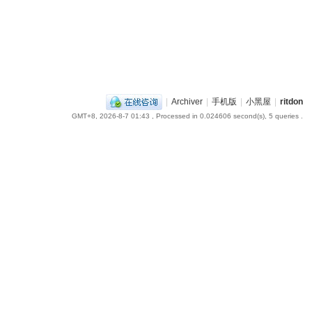
|
Archiver
|
手机版
|
小黑屋
|
ritdon
GMT+8, 2026-8-7 01:43
, Processed in 0.024606 second(s), 5 queries .