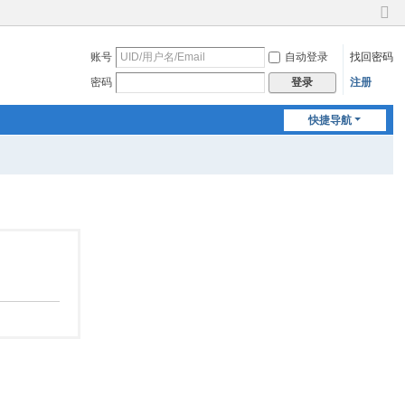
切
换
账号
自动登录
找回密码
到
窄
密码
注册
登录
版
快捷导航